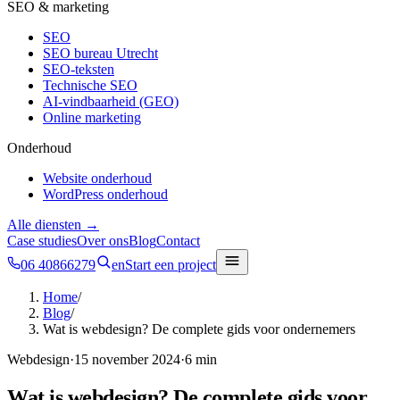
SEO & marketing
SEO
SEO bureau Utrecht
SEO-teksten
Technische SEO
AI-vindbaarheid (GEO)
Online marketing
Onderhoud
Website onderhoud
WordPress onderhoud
Alle diensten →
Case studies
Over ons
Blog
Contact
06 40866279
en
Start een project
Home
/
Blog
/
Wat is webdesign? De complete gids voor ondernemers
Webdesign
·
15 november 2024
·
6 min
Wat is webdesign? De complete gids voor