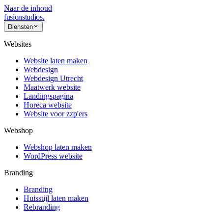
Naar de inhoud
fusionstudios
.
Diensten
Websites
Website laten maken
Webdesign
Webdesign Utrecht
Maatwerk website
Landingspagina
Horeca website
Website voor zzp'ers
Webshop
Webshop laten maken
WordPress website
Branding
Branding
Huisstijl laten maken
Rebranding