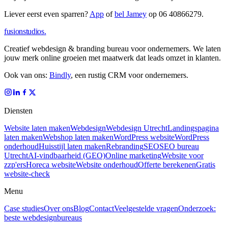
Liever eerst even sparren?
App
of
bel Jamey
op
06 40866279
.
fusionstudios
.
Creatief webdesign & branding bureau voor ondernemers. We laten
jouw merk online groeien met maatwerk dat leads omzet in klanten.
Ook van ons:
Bindly
, een rustig CRM voor ondernemers.
Diensten
Website laten maken
Webdesign
Webdesign Utrecht
Landingspagina
laten maken
Webshop laten maken
WordPress website
WordPress
onderhoud
Huisstijl laten maken
Rebranding
SEO
SEO bureau
Utrecht
AI-vindbaarheid (GEO)
Online marketing
Website voor
zzp'ers
Horeca website
Website onderhoud
Offerte berekenen
Gratis
website-check
Menu
Case studies
Over ons
Blog
Contact
Veelgestelde vragen
Onderzoek:
beste webdesignbureaus