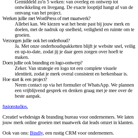
Gemiddeld zo'n 5 weken: van overleg en ontwerp tot
ontwikkeling en livegang. De exacte looptijd hangt af van de
omvang van het project.
Werken jullie met WordPress of met maatwerk?
Allebei kan. We kiezen wat het beste past bij jouw merk en
doelen, met de nadruk op snelheid, veiligheid en ruimte om te
groeien.
Verzorgen jullie ook het onderhoud?
Ja. Met onze onderhoudspakketten blijft je website snel, veilig
en up-to-date, zodat jij je daar geen zorgen over hoeft te
maken.
Doen jullie ook branding en logo-ontwerp?
Zeker. Van strategie en logo tot een complete visuele
identiteit, zodat je merk overal consistent en herkenbaar is.
Hoe start ik een project?
Neem contact op via het formulier of WhatsApp. We plannen
een vrijblijvend gesprek en denken graag met je mee over de
beste aanpak.
fusionstudios
.
Creatief webdesign & branding bureau voor ondernemers. We laten
jouw merk online groeien met maatwerk dat leads omzet in klanten.
Ook van ons:
Bindly
, een rustig CRM voor ondernemers.