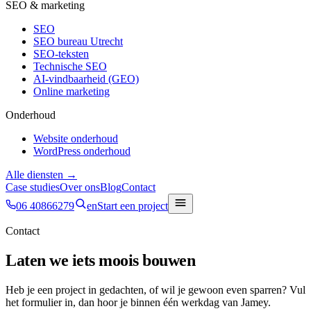
SEO & marketing
SEO
SEO bureau Utrecht
SEO-teksten
Technische SEO
AI-vindbaarheid (GEO)
Online marketing
Onderhoud
Website onderhoud
WordPress onderhoud
Alle diensten →
Case studies
Over ons
Blog
Contact
06 40866279
en
Start een project
Contact
Laten we iets moois bouwen
Heb je een project in gedachten, of wil je gewoon even sparren? Vul
het formulier in, dan hoor je binnen één werkdag van Jamey.