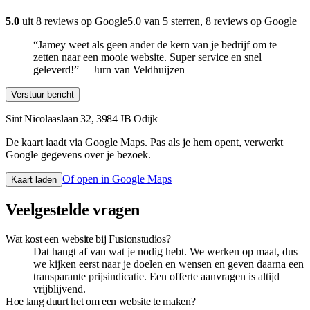
5.0
uit
8
reviews op Google
5.0
van 5 sterren
,
8
reviews op Google
“
Jamey weet als geen ander de kern van je bedrijf om te
zetten naar een mooie website. Super service en snel
geleverd!
”
—
Jurn van Veldhuijzen
Verstuur bericht
Sint Nicolaaslaan 32, 3984 JB Odijk
De kaart laadt via Google Maps. Pas als je hem opent, verwerkt
Google gegevens over je bezoek.
Of open in Google Maps
Kaart laden
Veelgestelde vragen
Wat kost een website bij Fusionstudios?
Dat hangt af van wat je nodig hebt. We werken op maat, dus
we kijken eerst naar je doelen en wensen en geven daarna een
transparante prijsindicatie. Een offerte aanvragen is altijd
vrijblijvend.
Hoe lang duurt het om een website te maken?