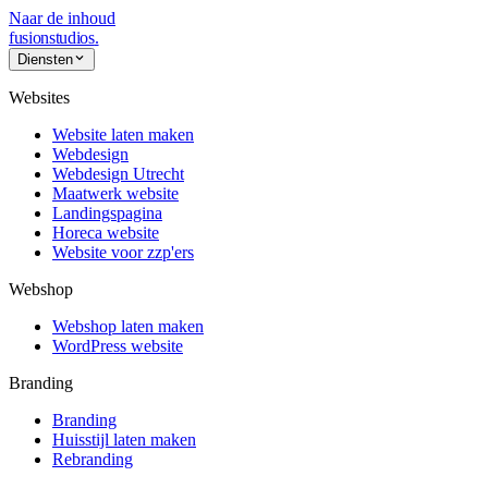
Naar de inhoud
fusionstudios
.
Diensten
Websites
Website laten maken
Webdesign
Webdesign Utrecht
Maatwerk website
Landingspagina
Horeca website
Website voor zzp'ers
Webshop
Webshop laten maken
WordPress website
Branding
Branding
Huisstijl laten maken
Rebranding