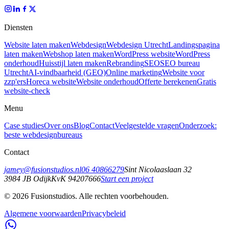
Diensten
Website laten maken
Webdesign
Webdesign Utrecht
Landingspagina
laten maken
Webshop laten maken
WordPress website
WordPress
onderhoud
Huisstijl laten maken
Rebranding
SEO
SEO bureau
Utrecht
AI-vindbaarheid (GEO)
Online marketing
Website voor
zzp'ers
Horeca website
Website onderhoud
Offerte berekenen
Gratis
website-check
Menu
Case studies
Over ons
Blog
Contact
Veelgestelde vragen
Onderzoek:
beste webdesignbureaus
Contact
jamey@fusionstudios.nl
06 40866279
Sint Nicolaaslaan 32
3984 JB
Odijk
KvK
94207666
Start een project
©
2026
Fusionstudios.
Alle rechten voorbehouden.
Algemene voorwaarden
Privacybeleid