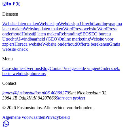
Diensten
Website laten maken
Webdesign
Webdesign Utrecht
Landingspagina
laten maken
Webshop laten maken
WordPress website
WordPress
onderhoud
Huisstijl laten maken
Rebranding
SEO
SEO bureau
Utrecht
AI-vindbaarheid (GEO)
Online marketing
Website voor
zzp'ers
Horeca website
Website onderhoud
Offerte berekenen
Gratis
website-check
Menu
Case studies
Over ons
Blog
Contact
Veelgestelde vragen
Onderzoek:
beste webdesignbureaus
Contact
jamey@fusionstudios.nl
06 40866279
Sint Nicolaaslaan 32
3984 JB
Odijk
KvK
94207666
Start een project
©
2026
Fusionstudios.
Alle rechten voorbehouden.
Algemene voorwaarden
Privacybeleid