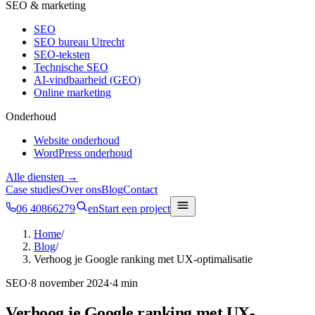
SEO & marketing
SEO
SEO bureau Utrecht
SEO-teksten
Technische SEO
AI-vindbaarheid (GEO)
Online marketing
Onderhoud
Website onderhoud
WordPress onderhoud
Alle diensten →
Case studies
Over ons
Blog
Contact
06 40866279
en
Start een project
Home
/
Blog
/
Verhoog je Google ranking met UX-optimalisatie
SEO
·
8 november 2024
·
4 min
Verhoog je Google ranking met UX-