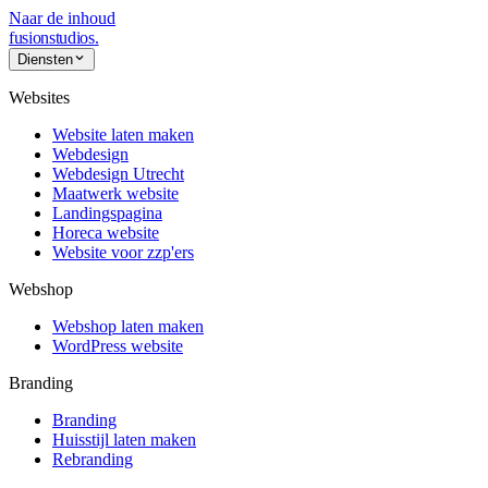
Naar de inhoud
fusionstudios
.
Diensten
Websites
Website laten maken
Webdesign
Webdesign Utrecht
Maatwerk website
Landingspagina
Horeca website
Website voor zzp'ers
Webshop
Webshop laten maken
WordPress website
Branding
Branding
Huisstijl laten maken
Rebranding