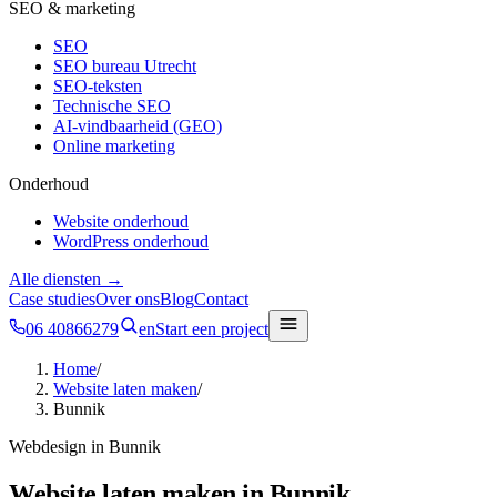
SEO & marketing
SEO
SEO bureau Utrecht
SEO-teksten
Technische SEO
AI-vindbaarheid (GEO)
Online marketing
Onderhoud
Website onderhoud
WordPress onderhoud
Alle diensten →
Case studies
Over ons
Blog
Contact
06 40866279
en
Start een project
Home
/
Website laten maken
/
Bunnik
Webdesign in
Bunnik
Website laten maken in
Bunnik