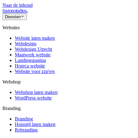
Naar de inhoud
fusionstudios
.
Diensten
Websites
Website laten maken
Webdesign
Webdesign Utrecht
Maatwerk website
Landingspagina
Horeca website
Website voor zzp'ers
Webshop
Webshop laten maken
WordPress website
Branding
Branding
Huisstijl laten maken
Rebranding