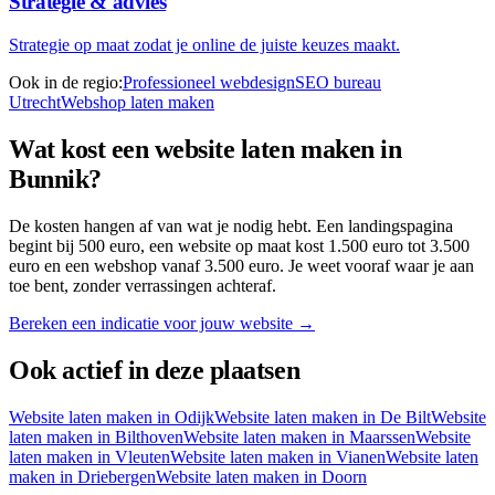
Strategie & advies
Strategie op maat zodat je online de juiste keuzes maakt.
Ook in de regio:
Professioneel webdesign
SEO bureau
Utrecht
Webshop laten maken
Wat kost een website laten maken in
Bunnik
?
De kosten hangen af van wat je nodig hebt. Een landingspagina
begint bij
500 euro
, een website op maat kost
1.500 euro
tot
3.500
euro
en een webshop vanaf
3.500 euro
. Je weet vooraf waar je aan
toe bent, zonder verrassingen achteraf.
Bereken een indicatie voor jouw website →
Ook actief in deze plaatsen
Website laten maken in
Odijk
Website laten maken in
De Bilt
Website
laten maken in
Bilthoven
Website laten maken in
Maarssen
Website
laten maken in
Vleuten
Website laten maken in
Vianen
Website laten
maken in
Driebergen
Website laten maken in
Doorn