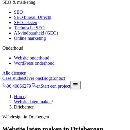
SEO & marketing
SEO
SEO bureau Utrecht
SEO-teksten
Technische SEO
AI-vindbaarheid (GEO)
Online marketing
Onderhoud
Website onderhoud
WordPress onderhoud
Alle diensten →
Case studies
Over ons
Blog
Contact
06 40866279
en
Start een project
Home
/
Website laten maken
/
Driebergen
Webdesign in
Driebergen
Website laten maken in
Driebergen