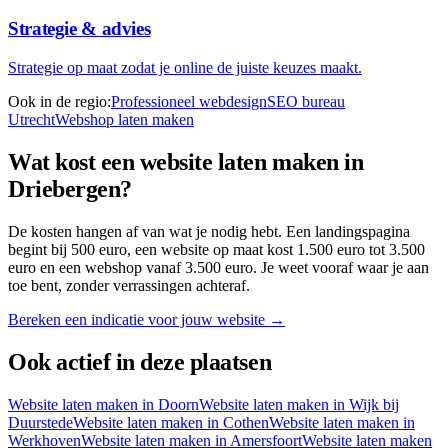
Strategie & advies
Strategie op maat zodat je online de juiste keuzes maakt.
Ook in de regio:
Professioneel webdesign
SEO bureau
Utrecht
Webshop laten maken
Wat kost een website laten maken in
Driebergen
?
De kosten hangen af van wat je nodig hebt. Een landingspagina
begint bij
500 euro
, een website op maat kost
1.500 euro
tot
3.500
euro
en een webshop vanaf
3.500 euro
. Je weet vooraf waar je aan
toe bent, zonder verrassingen achteraf.
Bereken een indicatie voor jouw website →
Ook actief in deze plaatsen
Website laten maken in
Doorn
Website laten maken in
Wijk bij
Duurstede
Website laten maken in
Cothen
Website laten maken in
Werkhoven
Website laten maken in
Amersfoort
Website laten maken