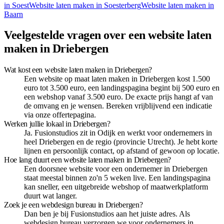
in
Soest
Website laten maken in
Soesterberg
Website laten maken in
Baarn
Veelgestelde vragen over een website laten
maken in Driebergen
Wat kost een website laten maken in Driebergen?
Een website op maat laten maken in Driebergen kost 1.500
euro tot 3.500 euro, een landingspagina begint bij 500 euro en
een webshop vanaf 3.500 euro. De exacte prijs hangt af van
de omvang en je wensen. Bereken vrijblijvend een indicatie
via onze offertepagina.
Werken jullie lokaal in Driebergen?
Ja. Fusionstudios zit in Odijk en werkt voor ondernemers in
heel Driebergen en de regio (provincie Utrecht). Je hebt korte
lijnen en persoonlijk contact, op afstand of gewoon op locatie.
Hoe lang duurt een website laten maken in Driebergen?
Een doorsnee website voor een ondernemer in Driebergen
staat meestal binnen zo'n 5 weken live. Een landingspagina
kan sneller, een uitgebreide webshop of maatwerkplatform
duurt wat langer.
Zoek je een webdesign bureau in Driebergen?
Dan ben je bij Fusionstudios aan het juiste adres. Als
webdesign bureau verzorgen we voor ondernemers in