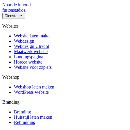
Naar de inhoud
fusionstudios
.
Diensten
Websites
Website laten maken
Webdesign
Webdesign Utrecht
Maatwerk website
Landingspagina
Horeca website
Website voor zzp'ers
Webshop
Webshop laten maken
WordPress website
Branding
Branding
Huisstijl laten maken
Rebranding