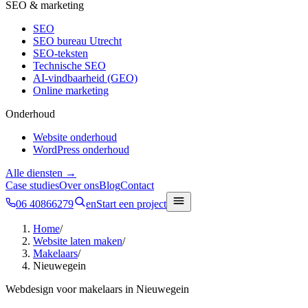
SEO & marketing
SEO
SEO bureau Utrecht
SEO-teksten
Technische SEO
AI-vindbaarheid (GEO)
Online marketing
Onderhoud
Website onderhoud
WordPress onderhoud
Alle diensten →
Case studies
Over ons
Blog
Contact
06 40866279
en
Start een project
Home
/
Website laten maken
/
Makelaars
/
Nieuwegein
Webdesign voor
makelaars
in
Nieuwegein