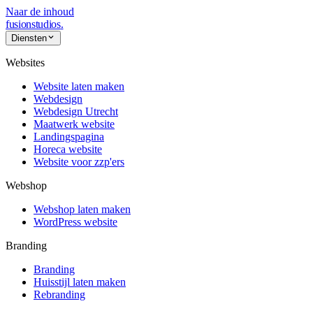
Naar de inhoud
fusionstudios
.
Diensten
Websites
Website laten maken
Webdesign
Webdesign Utrecht
Maatwerk website
Landingspagina
Horeca website
Website voor zzp'ers
Webshop
Webshop laten maken
WordPress website
Branding
Branding
Huisstijl laten maken
Rebranding