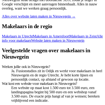
Google verschijnt en meer aanvragen binnenhaalt. Alles in nauw
overleg, want we werken graag persoonlijk.
Alles over website laten maken in
Nieuwegein
→
Makelaars
in de regio
Makelaars
in
Utrecht
Makelaars
in
Amersfoort
Makelaars
in
Zeist
Alle
info voor
makelaars
Website laten maken in
Nieuwegein
Veelgestelde vragen over makelaars in
Nieuwegein
Werken jullie ook in Nieuwegein?
Ja. Fusionstudios zit in Odijk en werkt voor makelaars in heel
Nieuwegein en de regio Utrecht. Je hebt korte lijnen en
persoonlijk contact, op afstand of gewoon op locatie.
Wat kost een website voor makelaars in Nieuwegein?
Een website op maat kost 1.500 euro tot 3.500 euro, een
landingspagina begint bij 500 euro en een webshop vanaf
3.500 euro. De exacte prijs hangt af van je wensen; bereken
vrijblijvend een indicatie.