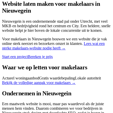
Website laten maken voor
makelaars
in
Nieuwegein
Nieuwegein is een ondernemende stad pal onder Utrecht, met veel
MKB en bedrijvigheid rond het centrum en City. Een heldere, snelle
website helpt je hier boven de lokale concurrentie uit te komen.
Voor
makelaars
in
Nieuwegein
bouwen we een website die je vak
online sterk neerzet en bezoekers omzet in klanten.
Lees wat een
sterke
makelaars
-website nodig heeft →
Start een project
Bereken je prijs
Waar we op letten voor
makelaars
Actueel woningaanbod
Gratis waardebepaling
Lokale autoriteit
Bekijk de volledige aanpak voor
makelaars
→
Ondernemen in
Nieuwegein
Een maatwerk website is mooi, maar pas waardevol als de juiste
mensen hem vinden. Daarom combineren we voor bedrijven in
Nieuwegein strak design met doordachte SEO, zodat je hoger in