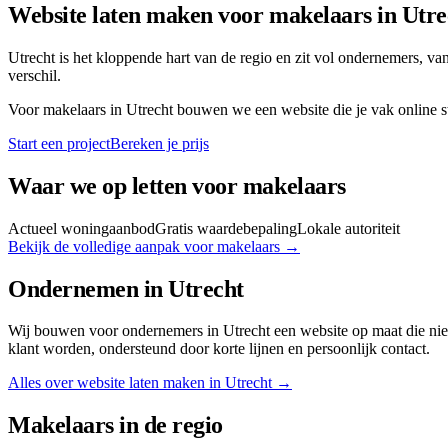
Website laten maken voor
makelaars
in
Utre
Utrecht is het kloppende hart van de regio en zit vol ondernemers, van
verschil.
Voor
makelaars
in
Utrecht
bouwen we een website die je vak online st
Start een project
Bereken je prijs
Waar we op letten voor
makelaars
Actueel woningaanbod
Gratis waardebepaling
Lokale autoriteit
Bekijk de volledige aanpak voor
makelaars
→
Ondernemen in
Utrecht
Wij bouwen voor ondernemers in Utrecht een website op maat die nie
klant worden, ondersteund door korte lijnen en persoonlijk contact.
Alles over website laten maken in
Utrecht
→
Makelaars
in de regio