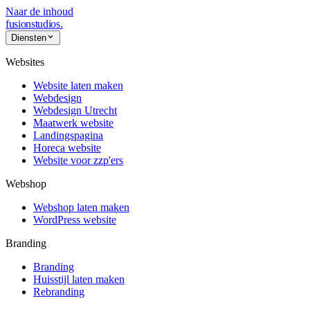
Naar de inhoud
fusionstudios
.
Diensten
Websites
Website laten maken
Webdesign
Webdesign Utrecht
Maatwerk website
Landingspagina
Horeca website
Website voor zzp'ers
Webshop
Webshop laten maken
WordPress website
Branding
Branding
Huisstijl laten maken
Rebranding