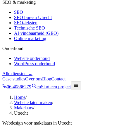
SEO & marketing
SEO
SEO bureau Utrecht
SEO-teksten
Technische SEO
AI-vindbaarheid (GEO)
Online marketing
Onderhoud
Website onderhoud
WordPress onderhoud
Alle diensten →
Case studies
Over ons
Blog
Contact
06 40866279
en
Start een project
Home
/
Website laten maken
/
Makelaars
/
Utrecht
Webdesign voor
makelaars
in
Utrecht