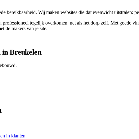
 bereikbaarheid. Wij maken websites die dat evenwicht uitstralen: per
 professioneel tegelijk overkomen, net als het dorp zelf. Met goede v
et de makers van je site.
 in
Breukelen
gebouwd.
n
en in klanten.