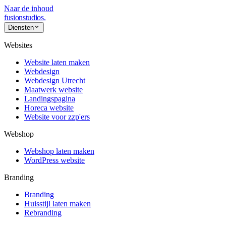
Naar de inhoud
fusionstudios
.
Diensten
Websites
Website laten maken
Webdesign
Webdesign Utrecht
Maatwerk website
Landingspagina
Horeca website
Website voor zzp'ers
Webshop
Webshop laten maken
WordPress website
Branding
Branding
Huisstijl laten maken
Rebranding