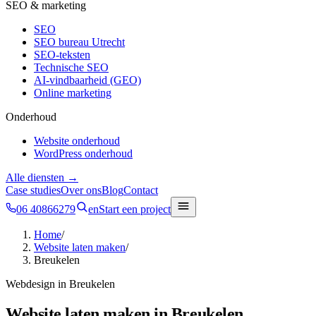
SEO & marketing
SEO
SEO bureau Utrecht
SEO-teksten
Technische SEO
AI-vindbaarheid (GEO)
Online marketing
Onderhoud
Website onderhoud
WordPress onderhoud
Alle diensten →
Case studies
Over ons
Blog
Contact
06 40866279
en
Start een project
Home
/
Website laten maken
/
Breukelen
Webdesign in
Breukelen
Website laten maken in
Breukelen