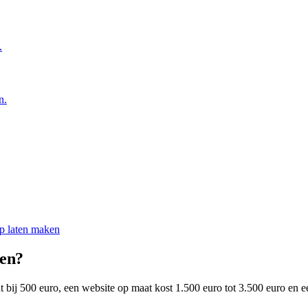
.
n.
 laten maken
en
?
t bij
500 euro
, een website op maat kost
1.500 euro
tot
3.500 euro
en e