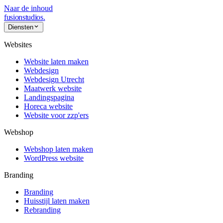
Naar de inhoud
fusionstudios
.
Diensten
Websites
Website laten maken
Webdesign
Webdesign Utrecht
Maatwerk website
Landingspagina
Horeca website
Website voor zzp'ers
Webshop
Webshop laten maken
WordPress website
Branding
Branding
Huisstijl laten maken
Rebranding