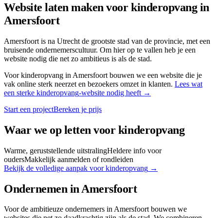
Website laten maken voor
kinderopvang
in
Amersfoort
Amersfoort is na Utrecht de grootste stad van de provincie, met een
bruisende ondernemerscultuur. Om hier op te vallen heb je een
website nodig die net zo ambitieus is als de stad.
Voor
kinderopvang
in
Amersfoort
bouwen we een website die je
vak online sterk neerzet en bezoekers omzet in klanten.
Lees wat
een sterke
kinderopvang
-website nodig heeft →
Start een project
Bereken je prijs
Waar we op letten voor
kinderopvang
Warme, geruststellende uitstraling
Heldere info voor
ouders
Makkelijk aanmelden of rondleiden
Bekijk de volledige aanpak voor
kinderopvang
→
Ondernemen in
Amersfoort
Voor de ambitieuze ondernemers in Amersfoort bouwen we
websites die net zo daadkrachtig zijn als de stad. We combineren