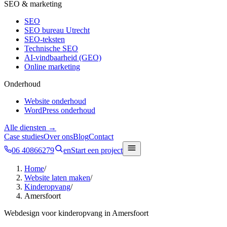
SEO & marketing
SEO
SEO bureau Utrecht
SEO-teksten
Technische SEO
AI-vindbaarheid (GEO)
Online marketing
Onderhoud
Website onderhoud
WordPress onderhoud
Alle diensten →
Case studies
Over ons
Blog
Contact
06 40866279
en
Start een project
Home
/
Website laten maken
/
Kinderopvang
/
Amersfoort
Webdesign voor
kinderopvang
in
Amersfoort