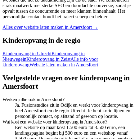
strak maatwerk met sterke SEO en doordachte conversie, zodat je
opvalt tussen de concurrentie en meer klanten binnenhaalt. Het
persoonlijke contact houdt het traject scherp en helder.
Alles over website laten maken in
Amersfoort
→
Kinderopvang
in de regio
Kinderopvang
in
Utrecht
Kinderopvang
in
Nieuwegein
Kinderopvang
in
Zeist
Alle info voor
kinderopvang
Website laten maken in
Amersfoort
Veelgestelde vragen over kinderopvang in
Amersfoort
Werken jullie ook in Amersfoort?
Ja. Fusionstudios zit in Odijk en werkt voor kinderopvang in
heel Amersfoort en de regio Utrecht. Je hebt korte lijnen en
persoonlijk contact, op afstand of gewoon op locatie.
Wat kost een website voor kinderopvang in Amersfoort?
Een website op maat kost 1.500 euro tot 3.500 euro, een
landingspagina begint bij 500 euro en een webshop vanaf
3.500 euro. De exacte prijs hangt af van je wensen; bereken