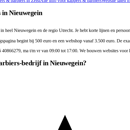
rs & barbiers
in
Zeist
Alle info voor
kappers & barbiers
Website laten 
s in Nieuwegein
 in heel Nieuwegein en de regio Utrecht. Je hebt korte lijnen en persoon
gspagina begint bij 500 euro en een webshop vanaf 3.500 euro. De exacte
6 40866279
, ma t/m vr van 09:00 tot 17:00. We bouwen websites voor
rbiers-bedrijf in Nieuwegein?