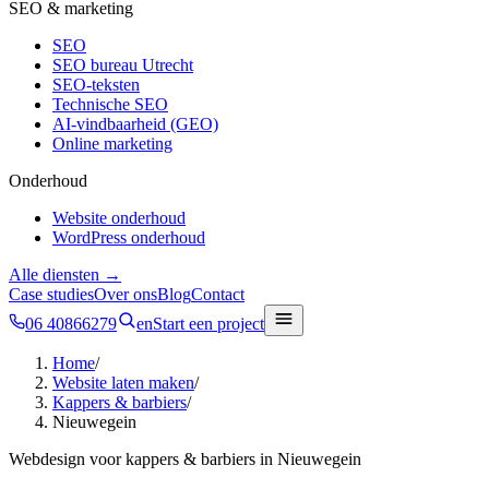
SEO & marketing
SEO
SEO bureau Utrecht
SEO-teksten
Technische SEO
AI-vindbaarheid (GEO)
Online marketing
Onderhoud
Website onderhoud
WordPress onderhoud
Alle diensten →
Case studies
Over ons
Blog
Contact
06 40866279
en
Start een project
Home
/
Website laten maken
/
Kappers & barbiers
/
Nieuwegein
Webdesign voor
kappers & barbiers
in
Nieuwegein