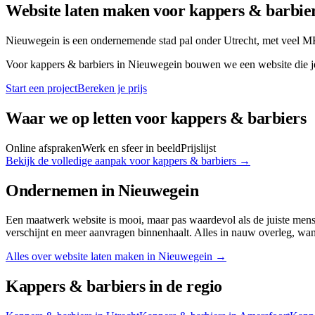
Website laten maken voor
kappers & barbie
Nieuwegein is een ondernemende stad pal onder Utrecht, met veel MKB 
Voor
kappers & barbiers
in
Nieuwegein
bouwen we een website die je 
Start een project
Bereken je prijs
Waar we op letten voor
kappers & barbiers
Online afspraken
Werk en sfeer in beeld
Prijslijst
Bekijk de volledige aanpak voor
kappers & barbiers
→
Ondernemen in
Nieuwegein
Een maatwerk website is mooi, maar pas waardevol als de juiste me
verschijnt en meer aanvragen binnenhaalt. Alles in nauw overleg, wa
Alles over website laten maken in
Nieuwegein
→
Kappers & barbiers
in de regio