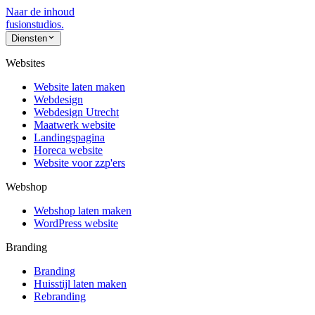
Naar de inhoud
fusionstudios
.
Diensten
Websites
Website laten maken
Webdesign
Webdesign Utrecht
Maatwerk website
Landingspagina
Horeca website
Website voor zzp'ers
Webshop
Webshop laten maken
WordPress website
Branding
Branding
Huisstijl laten maken
Rebranding