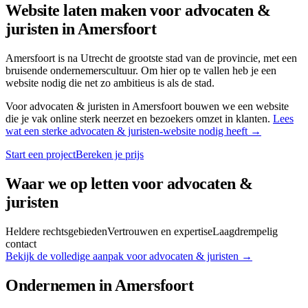
Website laten maken voor
advocaten &
juristen
in
Amersfoort
Amersfoort is na Utrecht de grootste stad van de provincie, met een
bruisende ondernemerscultuur. Om hier op te vallen heb je een
website nodig die net zo ambitieus is als de stad.
Voor
advocaten & juristen
in
Amersfoort
bouwen we een website
die je vak online sterk neerzet en bezoekers omzet in klanten.
Lees
wat een sterke
advocaten & juristen
-website nodig heeft →
Start een project
Bereken je prijs
Waar we op letten voor
advocaten &
juristen
Heldere rechtsgebieden
Vertrouwen en expertise
Laagdrempelig
contact
Bekijk de volledige aanpak voor
advocaten & juristen
→
Ondernemen in
Amersfoort