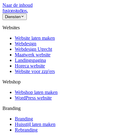
Naar de inhoud
fusionstudios
.
Diensten
Websites
Website laten maken
Webdesign
Webdesign Utrecht
Maatwerk website
Landingspagina
Horeca website
Website voor zzp'ers
Webshop
Webshop laten maken
WordPress website
Branding
Branding
Huisstijl laten maken
Rebranding