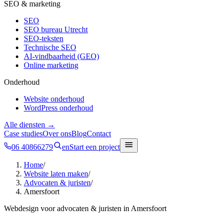
SEO & marketing
SEO
SEO bureau Utrecht
SEO-teksten
Technische SEO
AI-vindbaarheid (GEO)
Online marketing
Onderhoud
Website onderhoud
WordPress onderhoud
Alle diensten →
Case studies
Over ons
Blog
Contact
06 40866279
en
Start een project
Home
/
Website laten maken
/
Advocaten & juristen
/
Amersfoort
Webdesign voor
advocaten & juristen
in
Amersfoort