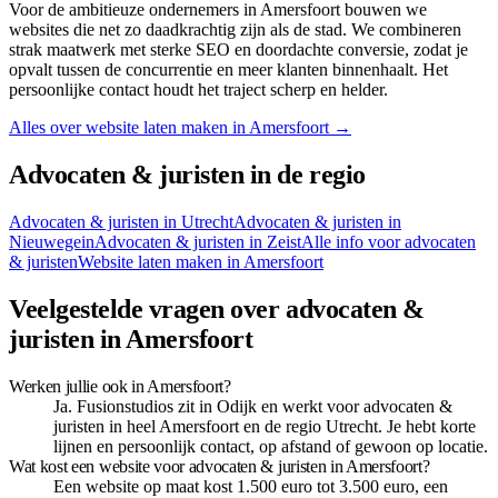
Voor de ambitieuze ondernemers in Amersfoort bouwen we
websites die net zo daadkrachtig zijn als de stad. We combineren
strak maatwerk met sterke SEO en doordachte conversie, zodat je
opvalt tussen de concurrentie en meer klanten binnenhaalt. Het
persoonlijke contact houdt het traject scherp en helder.
Alles over website laten maken in
Amersfoort
→
Advocaten & juristen
in de regio
Advocaten & juristen
in
Utrecht
Advocaten & juristen
in
Nieuwegein
Advocaten & juristen
in
Zeist
Alle info voor
advocaten
& juristen
Website laten maken in
Amersfoort
Veelgestelde vragen over advocaten &
juristen in Amersfoort
Werken jullie ook in Amersfoort?
Ja. Fusionstudios zit in Odijk en werkt voor advocaten &
juristen in heel Amersfoort en de regio Utrecht. Je hebt korte
lijnen en persoonlijk contact, op afstand of gewoon op locatie.
Wat kost een website voor advocaten & juristen in Amersfoort?
Een website op maat kost 1.500 euro tot 3.500 euro, een