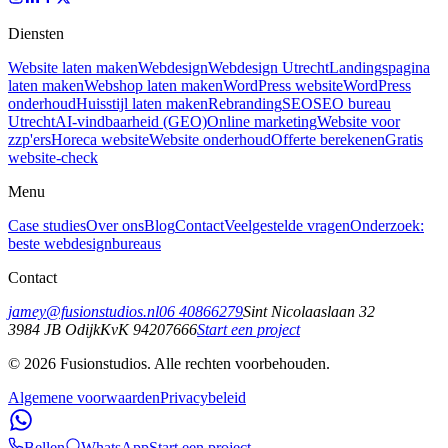
Diensten
Website laten maken
Webdesign
Webdesign Utrecht
Landingspagina
laten maken
Webshop laten maken
WordPress website
WordPress
onderhoud
Huisstijl laten maken
Rebranding
SEO
SEO bureau
Utrecht
AI-vindbaarheid (GEO)
Online marketing
Website voor
zzp'ers
Horeca website
Website onderhoud
Offerte berekenen
Gratis
website-check
Menu
Case studies
Over ons
Blog
Contact
Veelgestelde vragen
Onderzoek:
beste webdesignbureaus
Contact
jamey@fusionstudios.nl
06 40866279
Sint Nicolaaslaan 32
3984 JB
Odijk
KvK
94207666
Start een project
©
2026
Fusionstudios.
Alle rechten voorbehouden.
Algemene voorwaarden
Privacybeleid
Bellen
WhatsApp
Start een project