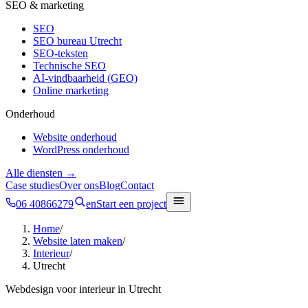
SEO & marketing
SEO
SEO bureau Utrecht
SEO-teksten
Technische SEO
AI-vindbaarheid (GEO)
Online marketing
Onderhoud
Website onderhoud
WordPress onderhoud
Alle diensten →
Case studies
Over ons
Blog
Contact
06 40866279
en
Start een project
Home
/
Website laten maken
/
Interieur
/
Utrecht
Webdesign voor
interieur
in
Utrecht