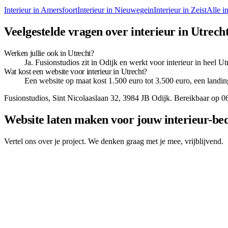
Interieur
in
Amersfoort
Interieur
in
Nieuwegein
Interieur
in
Zeist
Alle i
Veelgestelde vragen over interieur in Utrech
Werken jullie ook in Utrecht?
Ja. Fusionstudios zit in Odijk en werkt voor interieur in heel Ut
Wat kost een website voor interieur in Utrecht?
Een website op maat kost 1.500 euro tot 3.500 euro, een landin
Fusionstudios,
Sint Nicolaaslaan 32
,
3984 JB
Odijk
. Bereikbaar op
0
Website laten maken voor jouw interieur-bed
Vertel ons over je project. We denken graag met je mee, vrijblijvend.