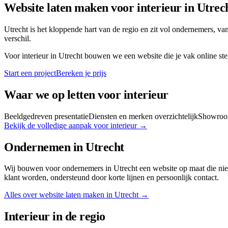
Website laten maken voor
interieur
in
Utrec
Utrecht is het kloppende hart van de regio en zit vol ondernemers, van
verschil.
Voor
interieur
in
Utrecht
bouwen we een website die je vak online ster
Start een project
Bereken je prijs
Waar we op letten voor
interieur
Beeldgedreven presentatie
Diensten en merken overzichtelijk
Showroom
Bekijk de volledige aanpak voor
interieur
→
Ondernemen in
Utrecht
Wij bouwen voor ondernemers in Utrecht een website op maat die nie
klant worden, ondersteund door korte lijnen en persoonlijk contact.
Alles over website laten maken in
Utrecht
→
Interieur
in de regio