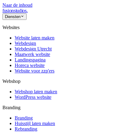
Naar de inhoud
fusionstudios
.
Diensten
Websites
Website laten maken
Webdesign
Webdesign Utrecht
Maatwerk website
Landingspagina
Horeca website
Website voor zzp'ers
Webshop
Webshop laten maken
WordPress website
Branding
Branding
Huisstijl laten maken
Rebranding