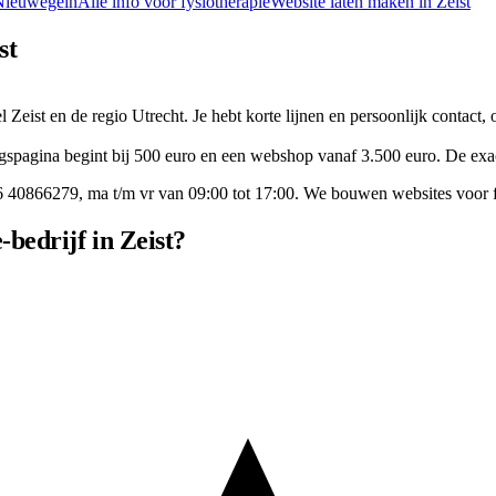
Nieuwegein
Alle info voor
fysiotherapie
Website laten maken in
Zeist
st
l Zeist en de regio Utrecht. Je hebt korte lijnen en persoonlijk contact,
gspagina begint bij 500 euro en een webshop vanaf 3.500 euro. De exacte
6 40866279
, ma t/m vr van 09:00 tot 17:00. We bouwen websites voor
bedrijf in Zeist?