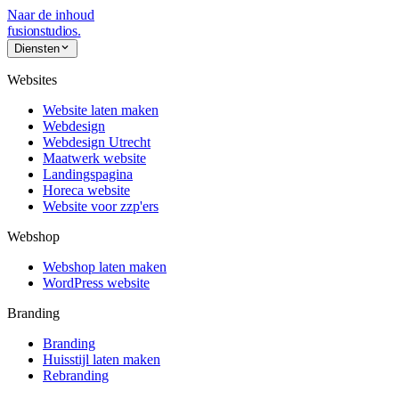
Naar de inhoud
fusionstudios
.
Diensten
Websites
Website laten maken
Webdesign
Webdesign Utrecht
Maatwerk website
Landingspagina
Horeca website
Website voor zzp'ers
Webshop
Webshop laten maken
WordPress website
Branding
Branding
Huisstijl laten maken
Rebranding