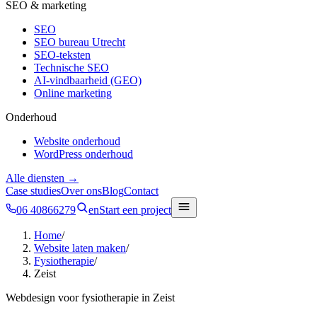
SEO & marketing
SEO
SEO bureau Utrecht
SEO-teksten
Technische SEO
AI-vindbaarheid (GEO)
Online marketing
Onderhoud
Website onderhoud
WordPress onderhoud
Alle diensten →
Case studies
Over ons
Blog
Contact
06 40866279
en
Start een project
Home
/
Website laten maken
/
Fysiotherapie
/
Zeist
Webdesign voor
fysiotherapie
in
Zeist