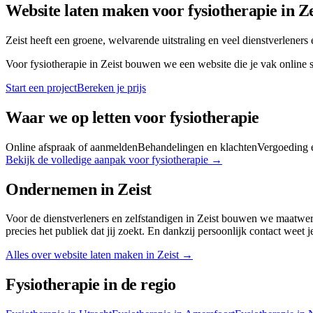
Website laten maken voor
fysiotherapie
in
Ze
Zeist heeft een groene, welvarende uitstraling en veel dienstverleners
Voor
fysiotherapie
in
Zeist
bouwen we een website die je vak online st
Start een project
Bereken je prijs
Waar we op letten voor
fysiotherapie
Online afspraak of aanmelden
Behandelingen en klachten
Vergoeding 
Bekijk de volledige aanpak voor
fysiotherapie
→
Ondernemen in
Zeist
Voor de dienstverleners en zelfstandigen in Zeist bouwen we maatwer
precies het publiek dat jij zoekt. En dankzij persoonlijk contact weet je
Alles over website laten maken in
Zeist
→
Fysiotherapie
in de regio