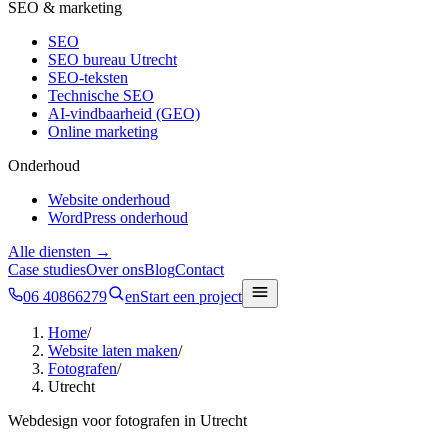
SEO & marketing
SEO
SEO bureau Utrecht
SEO-teksten
Technische SEO
AI-vindbaarheid (GEO)
Online marketing
Onderhoud
Website onderhoud
WordPress onderhoud
Alle diensten →
Case studies
Over ons
Blog
Contact
06 40866279
en
Start een project
Home
/
Website laten maken
/
Fotografen
/
Utrecht
Webdesign voor
fotografen
in
Utrecht