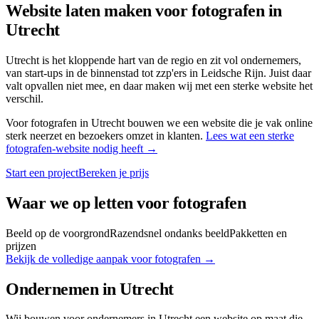
Website laten maken voor
fotografen
in
Utrecht
Utrecht is het kloppende hart van de regio en zit vol ondernemers,
van start-ups in de binnenstad tot zzp'ers in Leidsche Rijn. Juist daar
valt opvallen niet mee, en daar maken wij met een sterke website het
verschil.
Voor
fotografen
in
Utrecht
bouwen we een website die je vak online
sterk neerzet en bezoekers omzet in klanten.
Lees wat een sterke
fotografen
-website nodig heeft →
Start een project
Bereken je prijs
Waar we op letten voor
fotografen
Beeld op de voorgrond
Razendsnel ondanks beeld
Pakketten en
prijzen
Bekijk de volledige aanpak voor
fotografen
→
Ondernemen in
Utrecht
Wij bouwen voor ondernemers in Utrecht een website op maat die