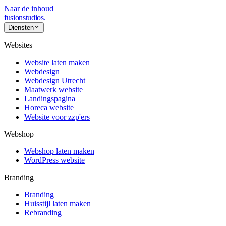
Naar de inhoud
fusionstudios
.
Diensten
Websites
Website laten maken
Webdesign
Webdesign Utrecht
Maatwerk website
Landingspagina
Horeca website
Website voor zzp'ers
Webshop
Webshop laten maken
WordPress website
Branding
Branding
Huisstijl laten maken
Rebranding