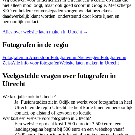
niet alleen mooi oogt, maar ook goed scoort in Google. Met scherpe
SEO en heldere conversiepaden zorgen we dat bezoekers
daadwerkelijk klant worden, ondersteund door korte lijnen en
persoonlijk contact.
Alles over website laten maken in
Utrecht
→
Fotografen
in de regio
Fotografen
in
Amersfoort
Fotografen
in
Nieuwegein
Fotografen
in
Zeist
Alle info voor
fotografen
Website laten maken in
Utrecht
Veelgestelde vragen over fotografen in
Utrecht
Werken jullie ook in Utrecht?
Ja. Fusionstudios zit in Odijk en werkt voor fotografen in heel
Utrecht en de regio Utrecht. Je hebt korte lijnen en persoonlijk
contact, op afstand of gewoon op locatie.
Wat kost een website voor fotografen in Utrecht?
Een website op maat kost 1.500 euro tot 3.500 euro, een
landingspagina begint bij 500 euro en een webshop vanaf
3.500 euro. De exacte prijs hangt af van je wensen; bereken