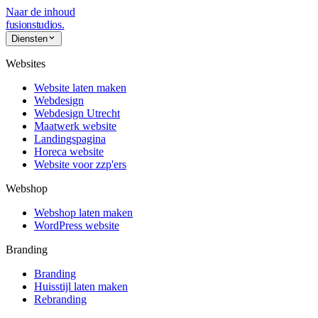
Naar de inhoud
fusionstudios
.
Diensten
Websites
Website laten maken
Webdesign
Webdesign Utrecht
Maatwerk website
Landingspagina
Horeca website
Website voor zzp'ers
Webshop
Webshop laten maken
WordPress website
Branding
Branding
Huisstijl laten maken
Rebranding