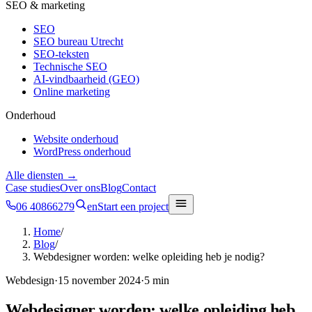
SEO & marketing
SEO
SEO bureau Utrecht
SEO-teksten
Technische SEO
AI-vindbaarheid (GEO)
Online marketing
Onderhoud
Website onderhoud
WordPress onderhoud
Alle diensten →
Case studies
Over ons
Blog
Contact
06 40866279
en
Start een project
Home
/
Blog
/
Webdesigner worden: welke opleiding heb je nodig?
Webdesign
·
15 november 2024
·
5 min
Webdesigner worden: welke opleiding heb