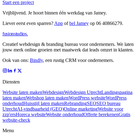
Start een project
Vrijblijvend.
Je hoort binnen één werkdag van Jamey.
Liever eerst even sparren?
App
of
bel Jamey
op
06 40866279
.
fusionstudios
.
Creatief webdesign & branding bureau voor ondernemers. We laten
jouw merk online groeien met maatwerk dat leads omzet in klanten.
Ook van ons:
Bindly
, een rustig CRM voor ondernemers.
Diensten
Website laten maken
Webdesign
Webdesign Utrecht
Landingspagina
laten maken
Webshop laten maken
WordPress website
WordPress
onderhoud
Huisstijl laten maken
Rebranding
SEO
SEO bureau
Utrecht
AI-vindbaarheid (GEO)
Online marketing
Website voor
zzp'ers
Horeca website
Website onderhoud
Offerte berekenen
Gratis
website-check
Menu