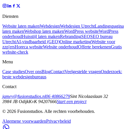
Diensten
Website laten maken
Webdesign
Webdesign Utrecht
Landingspagina
laten maken
Webshop laten maken
WordPress website
WordPress
onderhoud
Huisstijl laten maken
Rebranding
SEO
SEO bureau
Utrecht
AI-vindbaarheid (GEO)
Online marketing
Website voor
zzp'ers
Horeca website
Website onderhoud
Offerte berekenen
Gratis
website-check
Menu
Case studies
Over ons
Blog
Contact
Veelgestelde vragen
Onderzoek:
beste webdesignbureaus
Contact
jamey@fusionstudios.nl
06 40866279
Sint Nicolaaslaan 32
3984 JB
Odijk
KvK
94207666
Start een project
©
2026
Fusionstudios.
Alle rechten voorbehouden.
Algemene voorwaarden
Privacybeleid