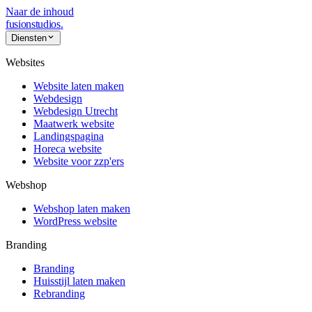
Naar de inhoud
fusionstudios
.
Diensten
Websites
Website laten maken
Webdesign
Webdesign Utrecht
Maatwerk website
Landingspagina
Horeca website
Website voor zzp'ers
Webshop
Webshop laten maken
WordPress website
Branding
Branding
Huisstijl laten maken
Rebranding