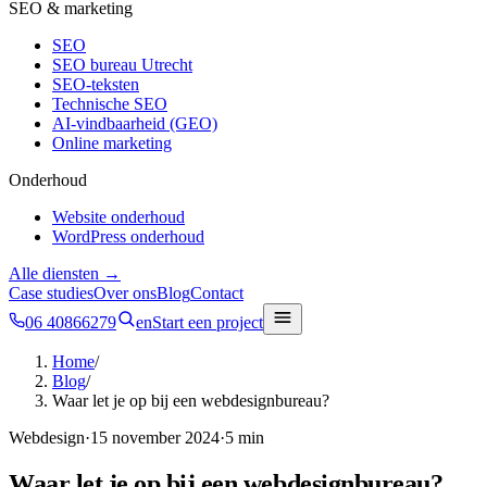
SEO & marketing
SEO
SEO bureau Utrecht
SEO-teksten
Technische SEO
AI-vindbaarheid (GEO)
Online marketing
Onderhoud
Website onderhoud
WordPress onderhoud
Alle diensten →
Case studies
Over ons
Blog
Contact
06 40866279
en
Start een project
Home
/
Blog
/
Waar let je op bij een webdesignbureau?
Webdesign
·
15 november 2024
·
5 min
Waar let je op bij een webdesignbureau?